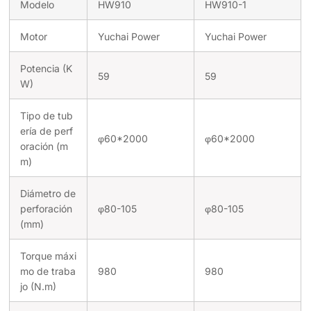
Modelo
HW910
HW910-1
Motor
Yuchai Power
Yuchai Power
Potencia (K
59
59
W)
Tipo de tub
ería de perf
φ60*2000
φ60*2000
oración (m
m)
Diámetro de
perforación
φ80-105
φ80-105
(mm)
Torque máxi
mo de traba
980
980
jo (N.m)