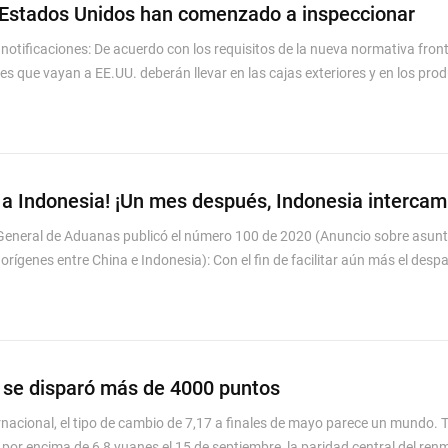
 Estados Unidos han comenzado a inspeccionar
notificaciones: De acuerdo con los requisitos de la nueva normativa front
"
les que vayan a EE.UU. deberán llevar en las cajas exteriores y en los prod
n a Indonesia! ¡Un mes después, Indonesia intercam
n General de Aduanas publicó el número 100 de 2020 (Anuncio sobre asun
 orígenes entre China e Indonesia): Con el fin de facilitar aún más el de
 se disparó más de 4000 puntos
nacional, el tipo de cambio de 7,17 a finales de mayo parece un mundo. T
or encima de 6,8 yuanes el 15 de septiembre, la paridad central del renmi