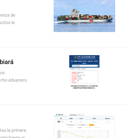
eriza de
uctos la
biará
tos
spacho aduanero
ras la primera
nbi frente al