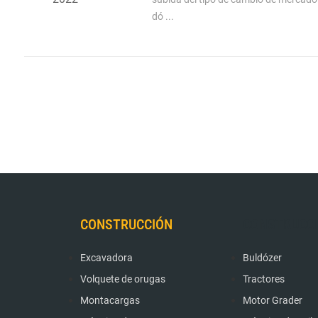
dó ...
CONSTRUCCIÓN
CONSTRUCC
Excavadora
Buldózer
Volquete de orugas
Tractores
Montacargas
Motor Grader