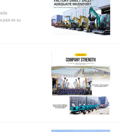
sada:
i país en su