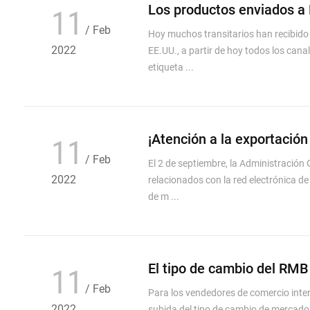
Los productos enviados a
11
/ Feb
Hoy muchos transitarios han recibido 
estrictamente la etiqueta 
2022
EE.UU., a partir de hoy todos los cana
etiqueta ...
¡Atención a la exportació
11
/ Feb
El 2 de septiembre, la Administració
información e
2022
relacionados con la red electrónica de
de m ...
El tipo de cambio del RMB
11
/ Feb
Para los vendedores de comercio inter
2022
subida del tipo de cambio de mercado p