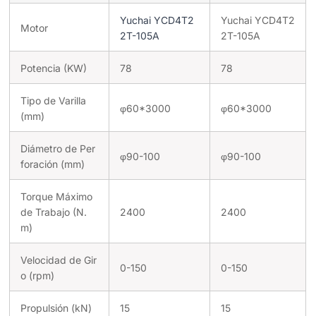
Yuchai YCD4T2
Yuchai YCD4T2
Motor
2T-105A
2T-105A
Potencia (KW)
78
78
Tipo de Varilla
φ60*3000
φ60*3000
(mm)
Diámetro de Per
φ90-100
φ90-100
foración (mm)
Torque Máximo
de Trabajo (N.
2400
2400
m)
Velocidad de Gir
0-150
0-150
o (rpm)
Propulsión (kN)
15
15