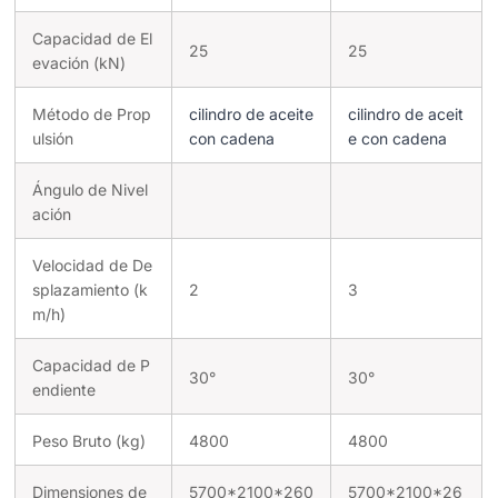
Capacidad de El
25
25
evación (kN)
Método de Prop
cilindro de aceite
cilindro de aceit
ulsión
con cadena
e con cadena
Ángulo de Nivel
ación
Velocidad de De
splazamiento (k
2
3
m/h)
Capacidad de P
30°
30°
endiente
Peso Bruto (kg)
4800
4800
Dimensiones de
5700*2100*260
5700*2100*26